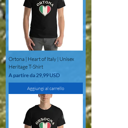
Ortona | Heart of Italy | Unisex
Heritage T-Shirt
Prezzo scontato
A partire da
29,99 USD
Aggiungi al carrello