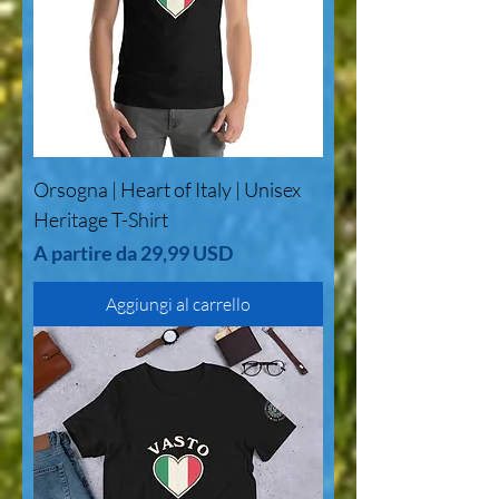
Orsogna | Heart of Italy | Unisex
Heritage T-Shirt
Prezzo scontato
A partire da
29,99 USD
Aggiungi al carrello