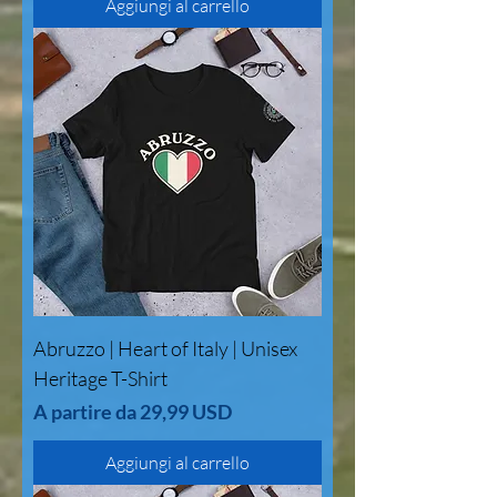
Aggiungi al carrello
Abruzzo | Heart of Italy | Unisex
Heritage T-Shirt
Prezzo scontato
A partire da
29,99 USD
Aggiungi al carrello