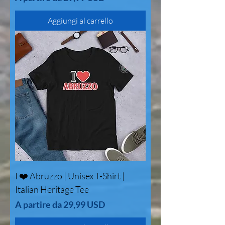
Aggiungi al carrello
I ❤️ Abruzzo | Unisex T-Shirt |
Italian Heritage Tee
Prezzo scontato
A partire da
29,99 USD