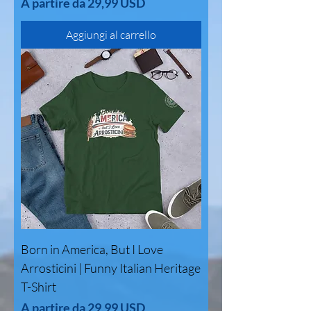
Prezzo scontato
A partire da
29,99 USD
Aggiungi al carrello
Born in America, But I Love
Arrosticini | Funny Italian Heritage
T-Shirt
Prezzo scontato
A partire da
29,99 USD