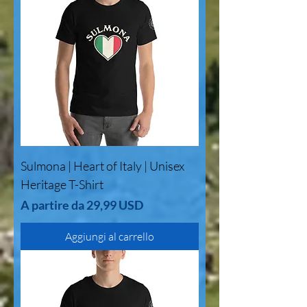
Sulmona | Heart of Italy | Unisex
Heritage T-Shirt
Prezzo scontato
A partire da
29,99 USD
Aggiungi al carrello