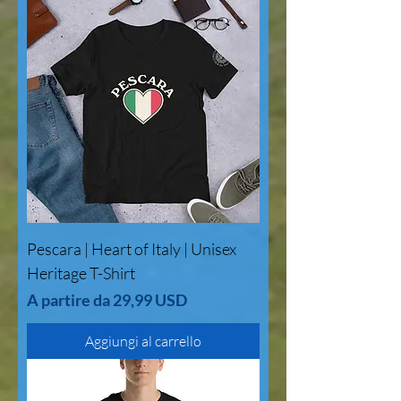
Pescara | Heart of Italy | Unisex
Heritage T-Shirt
Prezzo scontato
A partire da
29,99 USD
Aggiungi al carrello