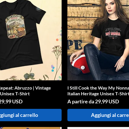
Repeat: Abruzzo | Vintage
Vista rapida
I Still Cook the Way My Nonna
Vista rapida
 Unisex T-Shirt
Italian Heritage Unisex T-Shir
ato
Prezzo scontato
29,99 USD
A partire da
29,99 USD
giungi al carrello
Aggiungi al carre