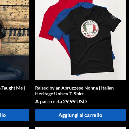
 Taught Me |
Raised by an Abruzzese Nonna | Italian
Vista rapida
t
Heritage Unisex T-Shirt
Prezzo scontato
A partire da
29,99 USD
llo
Aggiungi al carrello