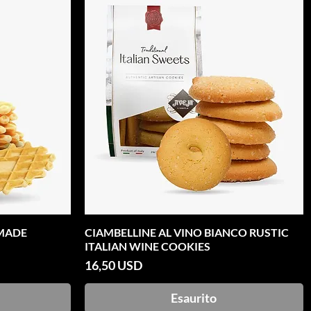
DMADE
CIAMBELLINE AL VINO BIANCO RUSTIC
Vista rapida
ITALIAN WINE COOKIES
Prezzo
16,50 USD
Esaurito