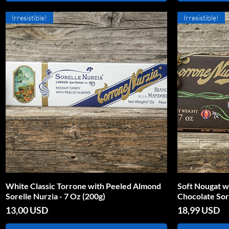
Irresistible!
Irresistible!
White Classic Torrone with Peeled Almond
Vista rapida
Soft Nougat w
Sorelle Nurzia - 7 Oz (200g)
Chocolate Sore
Prezzo
Prezzo
13,00 USD
18,99 USD