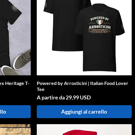
sex Heritage T-
Powered by Arrosticini | Italian Food Lover
Vista rapida
Tee
Prezzo scontato
A partire da
29,99 USD
llo
Aggiungi al carrello