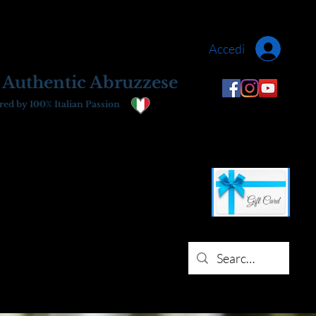
Accedi
 Authentic Abruzzese
ed by 100% Italian Passion