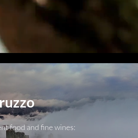
ruzzo
ent food and fine wines: