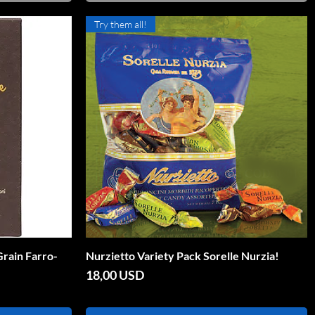
Try them all!
Grain Farro-
Nurzietto Variety Pack Sorelle Nurzia!
Vista rapida
Prezzo
18,00 USD