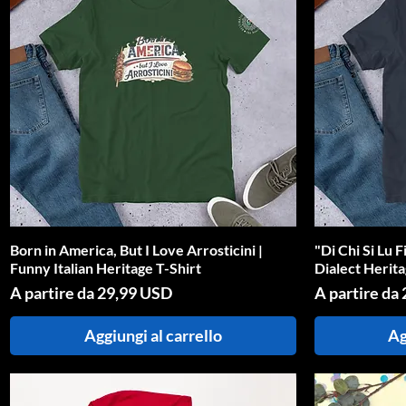
Born in America, But I Love Arrosticini |
Vista rapida
"Di Chi Si Lu 
Funny Italian Heritage T-Shirt
Dialect Herita
Prezzo scontato
Prezzo scont
A partire da
29,99 USD
A partire da
Aggiungi al carrello
Ag