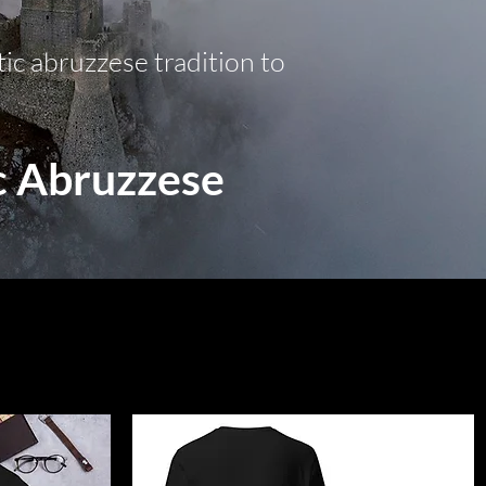
ic abruzzese tradition to
c Abruzzese