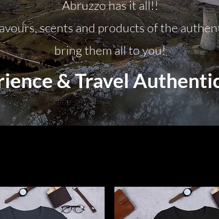
Abruzzo has it all!!
lavours, scents and products of the authent
bring them all to you!
rience & Travel Authenti