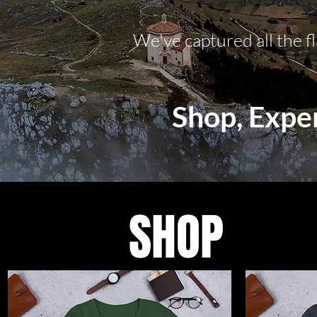
We've captured all the f
Shop, Expe
SHOP