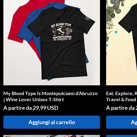
My Blood Type Is Montepulciano d'Abruzzo
Vista rapida
Eat, Explore, 
| Wine Lover Unisex T-Shirt
Travel & Food
Prezzo scontato
Prezzo scont
A partire da
29,99 USD
A partire da
Aggiungi al carrello
Ag