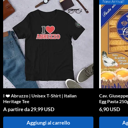
New Arrival!
I ❤️ Abruzzo | Unisex T-Shirt | Italian
Vista rapida
Cav. Giuseppe
Heritage Tee
Egg Pasta 250g
Prezzo scontato
Prezzo
A partire da
29,99 USD
6,90 USD
Aggiungi al carrello
Ag