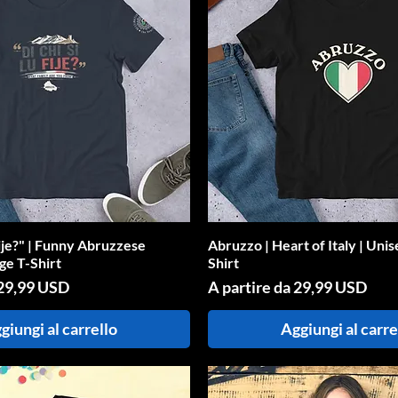
Fije?" | Funny Abruzzese
Vista rapida
Abruzzo | Heart of Italy | Uni
Vista rapida
ge T-Shirt
Shirt
ato
Prezzo scontato
29,99 USD
A partire da
29,99 USD
giungi al carrello
Aggiungi al carre