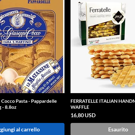
 Cocco Pasta - Pappardelle
Vista rapida
FERRATELLE ITALIAN HAN
Vista rapida
 - 8.8oz
WAFFLE
Prezzo
16,80 USD
giungi al carrello
Esaurito