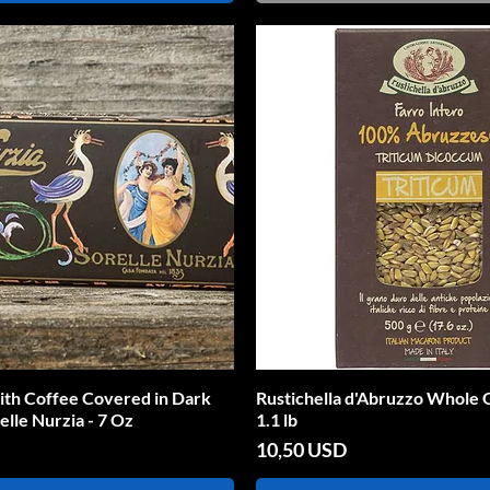
ith Coffee Covered in Dark
Vista rapida
Rustichella d'Abruzzo Whole 
Vista rapida
lle Nurzia - 7 Oz
1.1 lb
Prezzo
10,50 USD