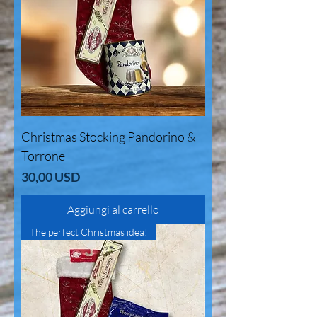
Christmas Stocking Pandorino &
Torrone
Prezzo
30,00 USD
Aggiungi al carrello
The perfect Christmas idea!