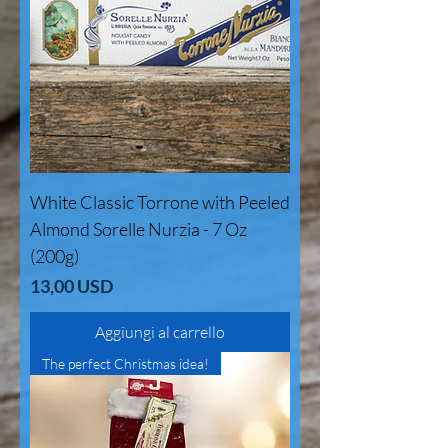
White Classic Torrone with Peeled
Almond Sorelle Nurzia - 7 Oz
(200g)
Prezzo
13,00 USD
Aggiungi al carrello
The perfect Christmas idea!