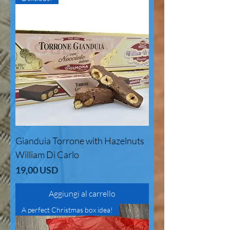
Gianduia Torrone with Hazelnuts
William Di Carlo
Prezzo
19,00 USD
Aggiungi al carrello
A perfect Christmas box idea!